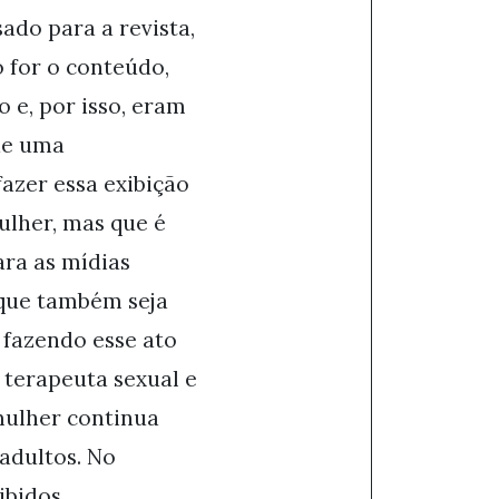
do para a revista,
 for o conteúdo,
o e, por isso, eram
de uma
azer essa exibição
ulher, mas que é
ra as mídias
 que também seja
 fazendo esse ato
 terapeuta sexual e
mulher continua
 adultos. No
ibidos