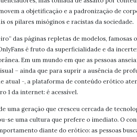
luenciadores, mas tomada de assalto por conteú
vem a objetificação e a padronização de corpo
s os pilares misóginos e racistas da sociedade.
iro” das páginas repletas de modelos, famosas o
 OnlyFans é fruto da superficialidade e da incer
orânea. Em um mundo em que as pessoas anseia
 visual – ainda que para suprir a ausência de pr
e atual -, a plataforma de conteúdo erótico at
1 da internet: é acessível.
e uma geração que cresceu cercada de tecnolog
mou-se uma cultura que prefere o imediato. O c
portamento diante do erótico: as pessoas busc