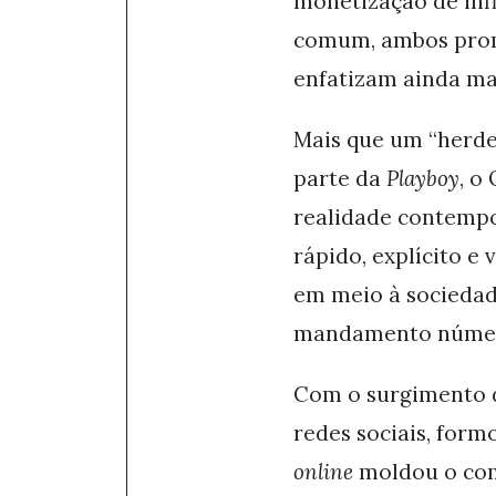
monetização de inf
comum, ambos promo
enfatizam ainda mai
Mais que um “herde
parte da
Playboy
, o
realidade contemp
rápido, explícito e
em meio à sociedad
mandamento número 
Com o surgimento d
redes sociais, for
online
moldou o com