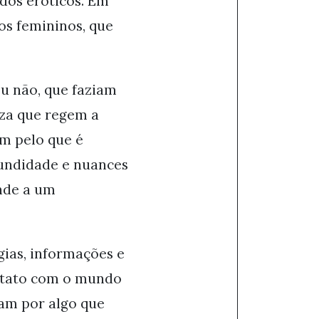
dos eróticos. Em
s femininos, que
u não, que faziam
teza que regem a
m pelo que é
ofundidade e nuances
ende a um
ias, informações e
ontato com o mundo
am por algo que