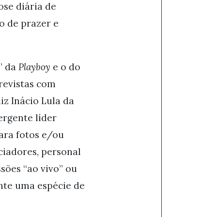
ose diária de
o de prazer e
” da
Playboy
e o do
trevistas com
iz Inácio Lula da
ergente líder
para fotos e/ou
ciadores, personal
ssões “ao vivo” ou
ante uma espécie de