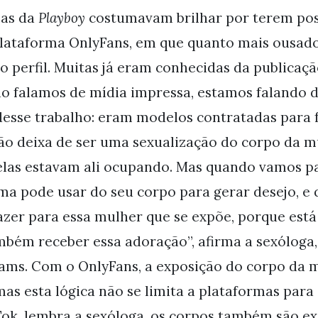
las da
Playboy
costumavam brilhar por terem posa
plataforma OnlyFans, em que quanto mais ousado
 o perfil. Muitas já eram conhecidas da publicaçã
o falamos de mídia impressa, estamos falando 
desse trabalho: eram modelos contratadas para f
ão deixa de ser uma sexualização do corpo da m
elas estavam ali ocupando. Mas quando vamos pa
uma pode usar do seu corpo para gerar desejo, e
azer para essa mulher que se expõe, porque está
ambém receber essa adoração”, afirma a sexóloga,
liams. Com o OnlyFans, a exposição do corpo da 
mas esta lógica não se limita a plataformas para
Tok, lembra a sexóloga, os corpos também são ex