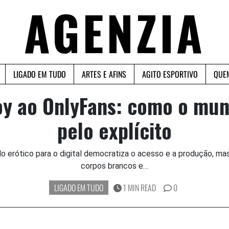
AGENZIA
LIGADO EM TUDO
ARTES E AFINS
AGITO ESPORTIVO
QUE
oy ao OnlyFans: como o mun
pelo explícito
o erótico para o digital democratiza o acesso e a produção, ma
corpos brancos e…
LIGADO EM TUDO
1 MIN READ
0