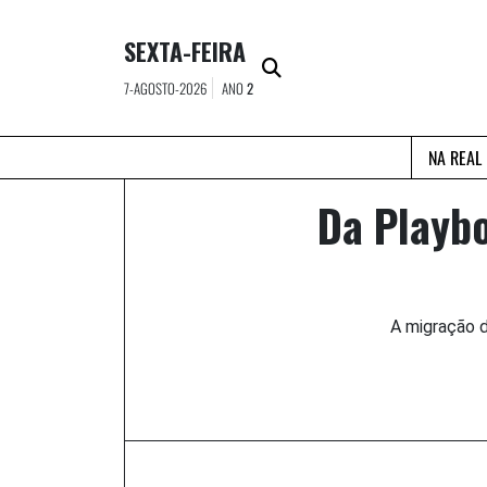
Skip
to
SEXTA-FEIRA
content
7-AGOSTO-2026
ANO
2
NA REAL
Da Playb
A migração d