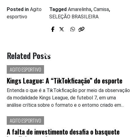
Posted in
Agito
Tagged
Amarelinha
,
Camisa
,
esportivo
SELEÇÃO BRASILEIRA
Prev Post
Next Post
Infância conturbada: as
Torcidas organizadas e a violência:
consequências na vida adulta
causas e soluções
Related Posts
AGITO ESPORTIVO
Kings League: A “TikTokficação” do esporte
Entenda o que é a TikTokficação por meio da observação
da modalidade Kings League, de futebol 7, em uma
análise crítica sobre o formato e o entorno criado em...
AGITO ESPORTIVO
A falta de investimento desafia o basquete