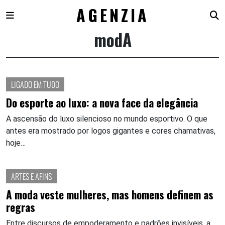
AGENZIA
modA
Skip
to
content
LIGADO EM TUDO
Do esporte ao luxo: a nova face da elegância
A ascensão do luxo silencioso no mundo esportivo. O que
antes era mostrado por logos gigantes e cores chamativas,
hoje…
ARTES E AFINS
A moda veste mulheres, mas homens definem as
regras
Entre discursos de empoderamento e padrões invisíveis, a