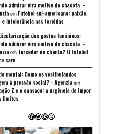
ndo admirar vira motivo de chacota -
nzia
Futebol sul-americano: paixão,
em
 e intolerância nas torcidas
idicularização dos gostos femininos:
ndo admirar vira motivo de chacota -
nzia
Torcedor ou cliente? O futebol
em
ra caro
de mental: Como os vestibulandos
gem à pressão social? - Agenzia
em
ação Z e o cansaço: a urgência de impor
s limites
Facebook
Twitter
Google
X