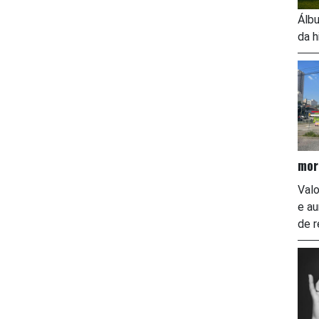
Álbu
da h
mor
Valo
e a
de r