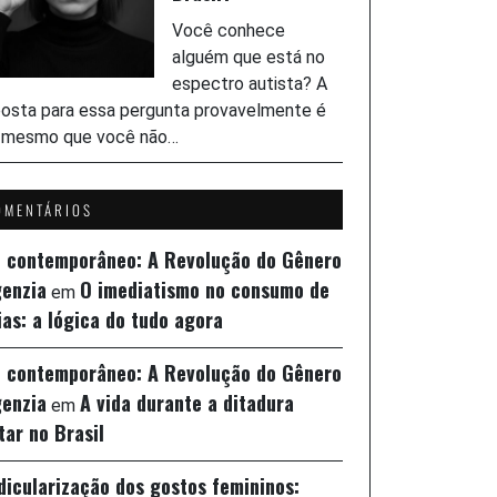
Você conhece
alguém que está no
espectro autista? A
osta para essa pergunta provavelmente é
, mesmo que você não…
OMENTÁRIOS
z contemporâneo: A Revolução do Gênero
genzia
O imediatismo no consumo de
em
ias: a lógica do tudo agora
z contemporâneo: A Revolução do Gênero
genzia
A vida durante a ditadura
em
itar no Brasil
idicularização dos gostos femininos: