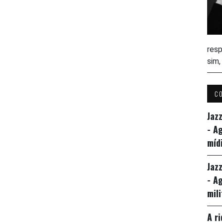
resp
sim
C
Jaz
- A
míd
Jaz
- A
mil
A r