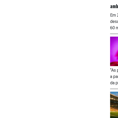
amb
Em 2
desa
60 m
“As 
a pa
da p