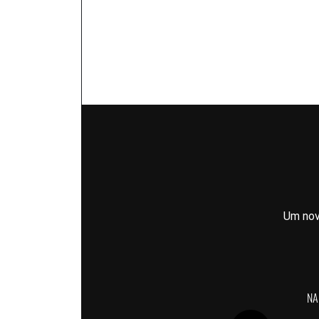
Um nov
NA