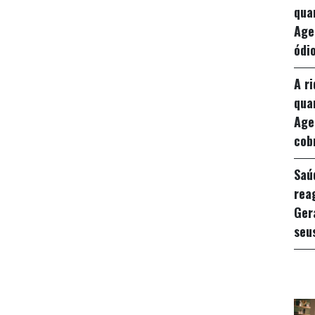
qua
Age
ódio
A r
qua
Age
cob
Saú
rea
Ger
seu