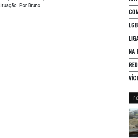
situação Por Bruno…
CO
LGB
LIG
NA 
RED
VÍC
P