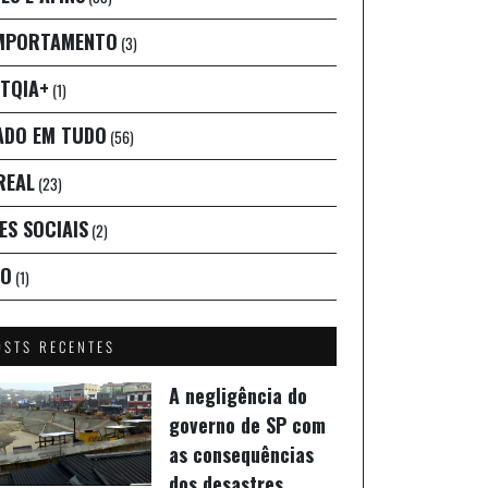
MPORTAMENTO
(3)
TQIA+
(1)
ADO EM TUDO
(56)
REAL
(23)
ES SOCIAIS
(2)
IO
(1)
OSTS RECENTES
A negligência do
governo de SP com
as consequências
dos desastres