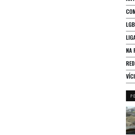
CO
LGB
LIG
NA 
RED
VÍC
P