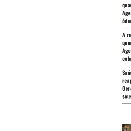
qua
Age
ódio
A r
qua
Age
cob
Saú
rea
Ger
seu