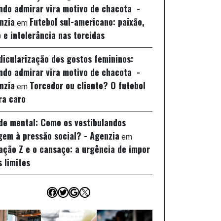
ndo admirar vira motivo de chacota -
nzia
Futebol sul-americano: paixão,
em
 e intolerância nas torcidas
idicularização dos gostos femininos:
ndo admirar vira motivo de chacota -
nzia
Torcedor ou cliente? O futebol
em
ra caro
de mental: Como os vestibulandos
gem à pressão social? - Agenzia
em
ação Z e o cansaço: a urgência de impor
s limites
Facebook
Twitter
Google
X