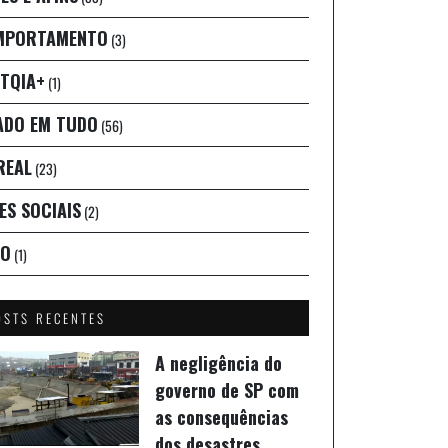
MPORTAMENTO
(3)
TQIA+
(1)
ADO EM TUDO
(56)
REAL
(23)
ES SOCIAIS
(2)
IO
(1)
OSTS RECENTES
A negligência do
governo de SP com
as consequências
dos desastres