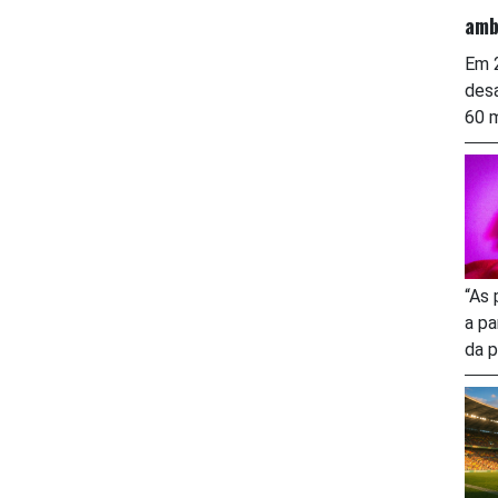
amb
Em 2
desa
60 m
“As 
a pa
da p