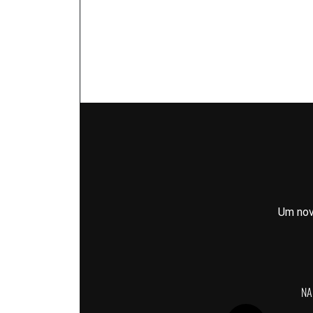
Um nov
NA