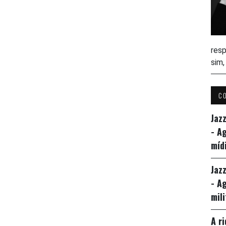
resp
sim
C
Jaz
- A
míd
Jaz
- A
mil
A r