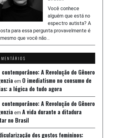
Você conhece
alguém que está no
espectro autista? A
osta para essa pergunta provavelmente é
, mesmo que você não…
OMENTÁRIOS
z contemporâneo: A Revolução do Gênero
genzia
O imediatismo no consumo de
em
ias: a lógica do tudo agora
z contemporâneo: A Revolução do Gênero
genzia
A vida durante a ditadura
em
itar no Brasil
idicularização dos gostos femininos: