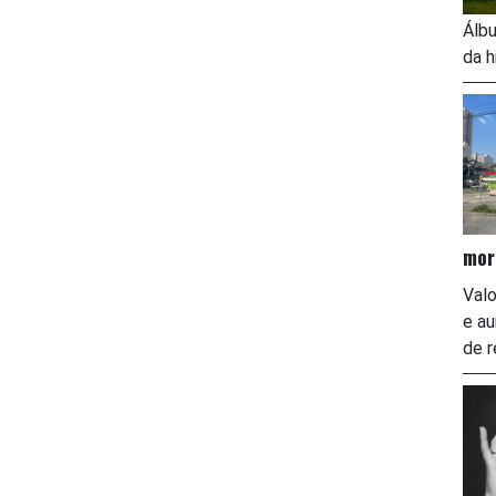
Álbu
da h
mor
Valo
e a
de r