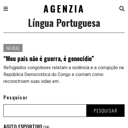
AGENZIA
Língua Portuguesa
Skip
to
content
NA REAL
“Meu país não é guerra, é genocídio”
Refugiados congoleses relatam a violência e a corrupção na
República Democrática do Congo e contam como
reconstroem suas vidas em…
Pesquisar
PESQUISAR
AGITO ESPORTIVO
(34)