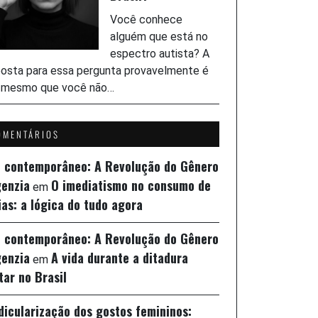
Você conhece
alguém que está no
espectro autista? A
osta para essa pergunta provavelmente é
, mesmo que você não…
OMENTÁRIOS
z contemporâneo: A Revolução do Gênero
genzia
O imediatismo no consumo de
em
ias: a lógica do tudo agora
z contemporâneo: A Revolução do Gênero
genzia
A vida durante a ditadura
em
itar no Brasil
idicularização dos gostos femininos: