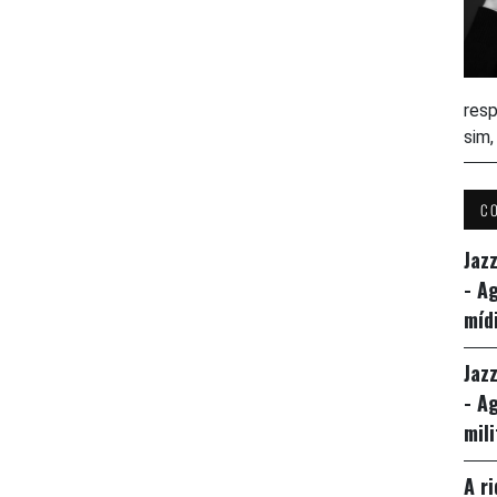
resp
sim
C
Jaz
- A
míd
Jaz
- A
mil
A r