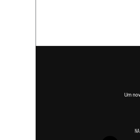
Um nov
NA