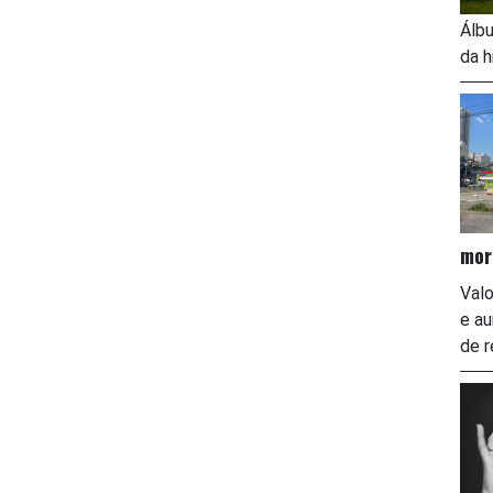
Álbu
da h
mor
Valo
e a
de r