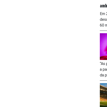
amb
Em 2
desa
60 m
“As 
a pa
da p