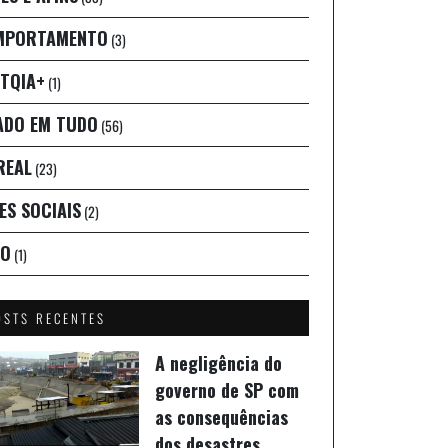
MPORTAMENTO
(3)
TQIA+
(1)
ADO EM TUDO
(56)
REAL
(23)
ES SOCIAIS
(2)
IO
(1)
OSTS RECENTES
A negligência do
governo de SP com
as consequências
dos desastres