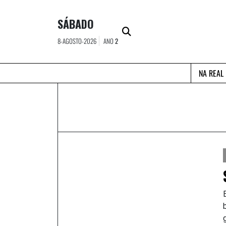
Skip
to
SÁBADO
content
8-AGOSTO-2026
ANO
2
NA REAL