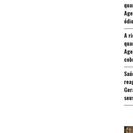
qua
Age
ódio
A r
qua
Age
cob
Saú
rea
Ger
seu