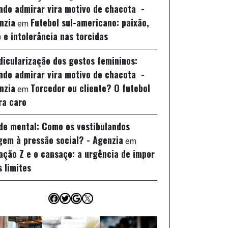
ndo admirar vira motivo de chacota -
nzia
Futebol sul-americano: paixão,
em
 e intolerância nas torcidas
idicularização dos gostos femininos:
ndo admirar vira motivo de chacota -
nzia
Torcedor ou cliente? O futebol
em
ra caro
de mental: Como os vestibulandos
gem à pressão social? - Agenzia
em
ação Z e o cansaço: a urgência de impor
s limites
Facebook
Twitter
Google
X