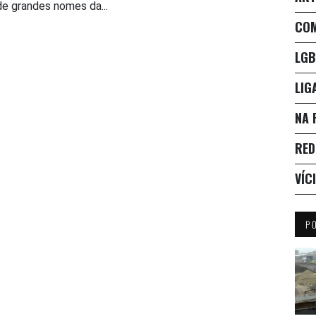
de grandes nomes da...
CO
LGB
LIG
NA 
RED
VÍC
P