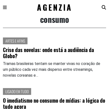
AGENZIA
consumo
Skip
to
content
ARTES E AFINS
Crise das novelas: onde está a audiência da
Globo?
Tramas brasileiras tentam se manter vivas no coração de
um público cada vez mais disperso entre streamings,
novelas coreanas e…
LIGADO EM TUDO
O imediatismo no consumo de mídias: a lógica do
tudo agora