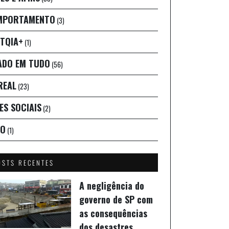
MPORTAMENTO
(3)
TQIA+
(1)
ADO EM TUDO
(56)
REAL
(23)
ES SOCIAIS
(2)
IO
(1)
OSTS RECENTES
A negligência do
governo de SP com
as consequências
dos desastres