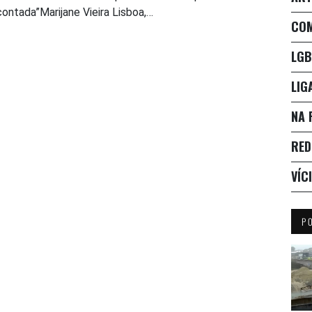
contada”Marijane Vieira Lisboa,…
CO
LGB
LIG
NA 
RED
VÍC
P