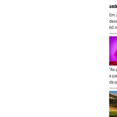
amb
Em 2
desa
60 m
“As 
a pa
da p