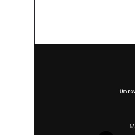
Um nov
NA