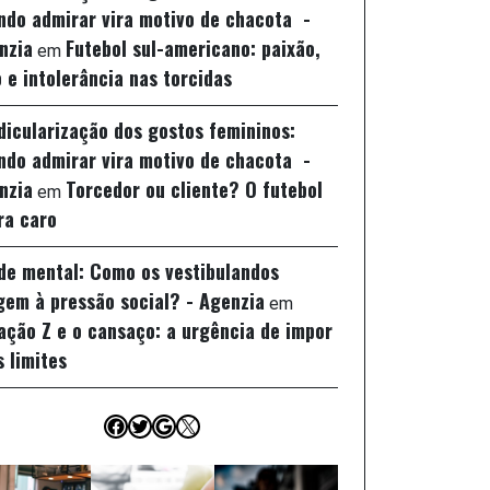
ndo admirar vira motivo de chacota -
nzia
Futebol sul-americano: paixão,
em
 e intolerância nas torcidas
idicularização dos gostos femininos:
ndo admirar vira motivo de chacota -
nzia
Torcedor ou cliente? O futebol
em
ra caro
de mental: Como os vestibulandos
gem à pressão social? - Agenzia
em
ação Z e o cansaço: a urgência de impor
s limites
Facebook
Twitter
Google
X