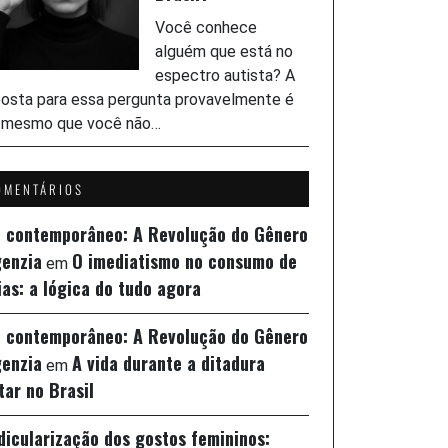
Você conhece
alguém que está no
espectro autista? A
osta para essa pergunta provavelmente é
, mesmo que você não…
OMENTÁRIOS
z contemporâneo: A Revolução do Gênero
genzia
O imediatismo no consumo de
em
ias: a lógica do tudo agora
z contemporâneo: A Revolução do Gênero
genzia
A vida durante a ditadura
em
itar no Brasil
idicularização dos gostos femininos: