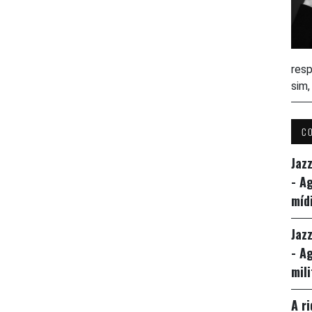
resp
sim
C
Jaz
- A
míd
Jaz
- A
mil
A r