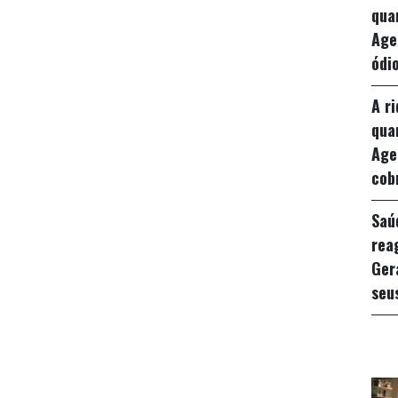
qua
Age
ódio
A r
qua
Age
cob
Saú
rea
Ger
seu