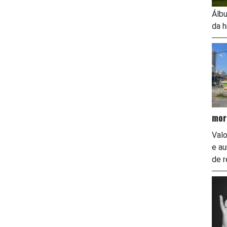
Álbu
da h
mor
Valo
e a
de r