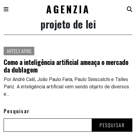
AGENZIA
projeto de lei
Skip
to
content
ARTES E AFINS
Como a inteligência artificial ameaça o mercado
da dublagem
Por André Calil, João Paulo Faria, Paulo Siniscalchi e Talles
Pariz A inteligência artificial vem sendo objeto de diversos
e…
Pesquisar
PESQUISAR