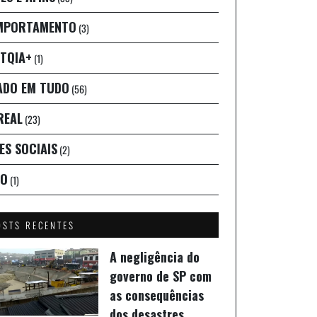
MPORTAMENTO
(3)
TQIA+
(1)
ADO EM TUDO
(56)
REAL
(23)
ES SOCIAIS
(2)
IO
(1)
OSTS RECENTES
A negligência do
governo de SP com
as consequências
dos desastres