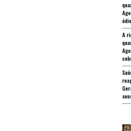
qua
Age
ódio
A r
qua
Age
cob
Saú
rea
Ger
seu