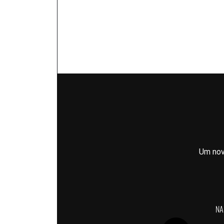
Um nov
NA