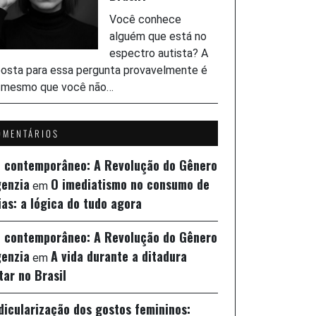
Você conhece
alguém que está no
espectro autista? A
osta para essa pergunta provavelmente é
, mesmo que você não…
OMENTÁRIOS
z contemporâneo: A Revolução do Gênero
genzia
O imediatismo no consumo de
em
ias: a lógica do tudo agora
z contemporâneo: A Revolução do Gênero
genzia
A vida durante a ditadura
em
itar no Brasil
idicularização dos gostos femininos: