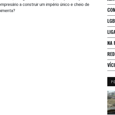
empresário a construir um império único e cheio de
CO
pimenta?
LGB
LIG
NA 
RED
VÍC
P