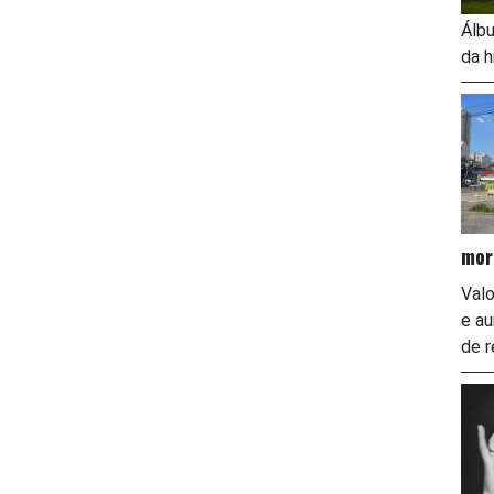
Álbu
da h
mor
Valo
e a
de r