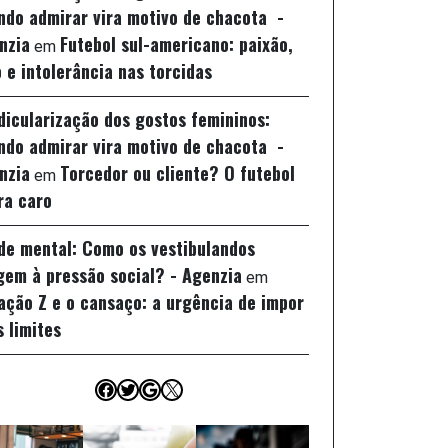
ndo admirar vira motivo de chacota -
nzia
Futebol sul-americano: paixão,
em
 e intolerância nas torcidas
idicularização dos gostos femininos:
ndo admirar vira motivo de chacota -
nzia
Torcedor ou cliente? O futebol
em
ra caro
de mental: Como os vestibulandos
gem à pressão social? - Agenzia
em
ação Z e o cansaço: a urgência de impor
s limites
Facebook
Twitter
Google
X