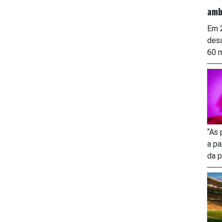
amb
Em 2
desa
60 m
“As 
a pa
da p