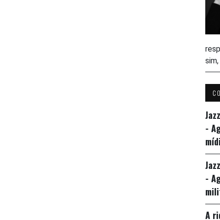
resp
sim
C
Jaz
- A
míd
Jaz
- A
mil
A r