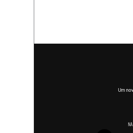
Um nov
NA