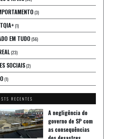
MPORTAMENTO
(3)
TQIA+
(1)
ADO EM TUDO
(56)
REAL
(23)
ES SOCIAIS
(2)
IO
(1)
OSTS RECENTES
A negligência do
governo de SP com
as consequências
dos desastres