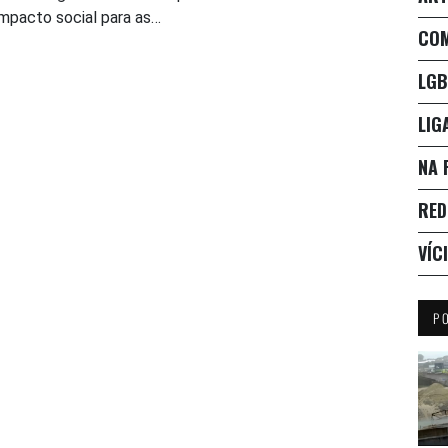
impacto social para as…
CO
LGB
LIG
NA 
RED
VÍC
P