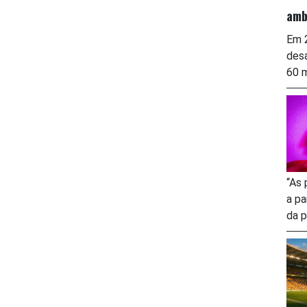
amb
Em 2
desa
60 m
“As 
a pa
da p