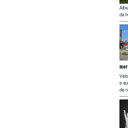
Álbu
da h
mor
Valo
e a
de r