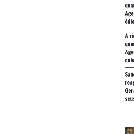
qua
Age
ódio
A r
qua
Age
cob
Saú
rea
Ger
seu