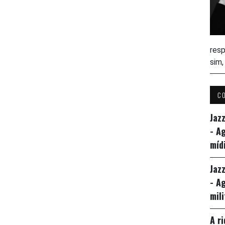
resp
sim
C
Jaz
- A
míd
Jaz
- A
mil
A r