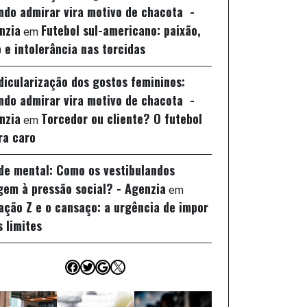
ndo admirar vira motivo de chacota -
nzia
Futebol sul-americano: paixão,
em
 e intolerância nas torcidas
idicularização dos gostos femininos:
ndo admirar vira motivo de chacota -
nzia
Torcedor ou cliente? O futebol
em
ra caro
de mental: Como os vestibulandos
gem à pressão social? - Agenzia
em
ação Z e o cansaço: a urgência de impor
s limites
Facebook
Twitter
Google
X