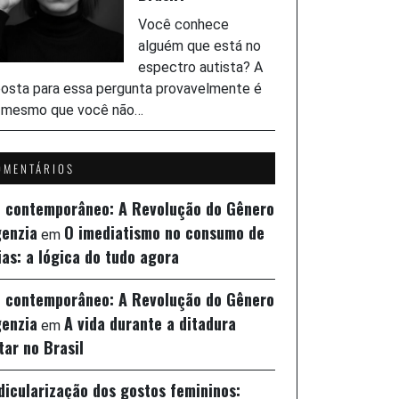
Você conhece
alguém que está no
espectro autista? A
osta para essa pergunta provavelmente é
, mesmo que você não…
OMENTÁRIOS
z contemporâneo: A Revolução do Gênero
genzia
O imediatismo no consumo de
em
ias: a lógica do tudo agora
z contemporâneo: A Revolução do Gênero
genzia
A vida durante a ditadura
em
itar no Brasil
idicularização dos gostos femininos: