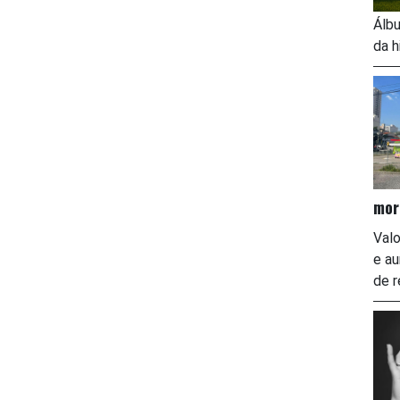
Álbu
da h
mor
Valo
e a
de r