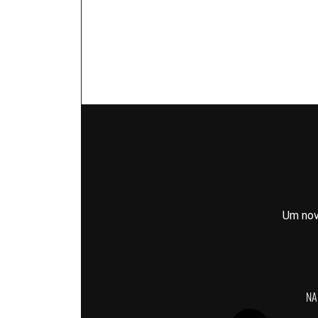
Um nov
NA