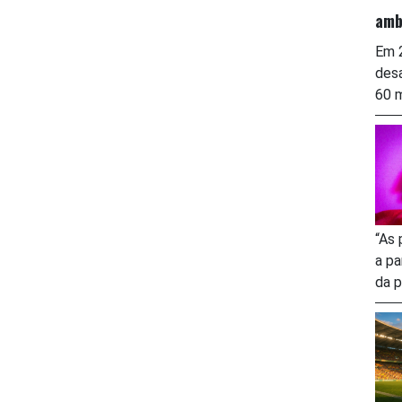
amb
Em 2
desa
60 m
“As 
a pa
da p