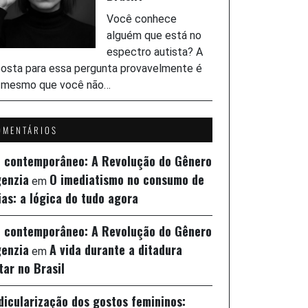
Você conhece
alguém que está no
espectro autista? A
osta para essa pergunta provavelmente é
, mesmo que você não…
OMENTÁRIOS
z contemporâneo: A Revolução do Gênero
genzia
O imediatismo no consumo de
em
ias: a lógica do tudo agora
z contemporâneo: A Revolução do Gênero
genzia
A vida durante a ditadura
em
itar no Brasil
idicularização dos gostos femininos: