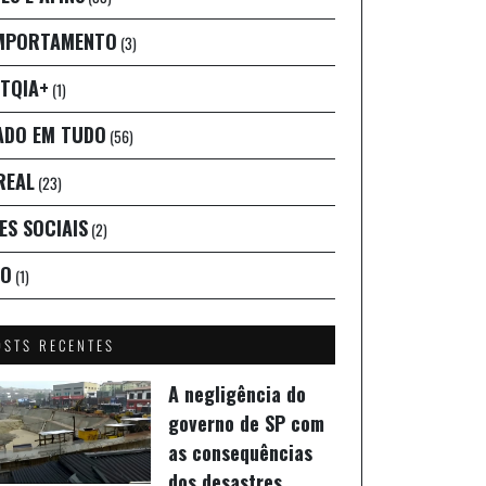
MPORTAMENTO
(3)
TQIA+
(1)
ADO EM TUDO
(56)
REAL
(23)
ES SOCIAIS
(2)
IO
(1)
OSTS RECENTES
A negligência do
governo de SP com
as consequências
dos desastres