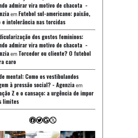
ndo admirar vira motivo de chacota -
nzia
Futebol sul-americano: paixão,
em
 e intolerância nas torcidas
idicularização dos gostos femininos:
ndo admirar vira motivo de chacota -
nzia
Torcedor ou cliente? O futebol
em
ra caro
de mental: Como os vestibulandos
gem à pressão social? - Agenzia
em
ação Z e o cansaço: a urgência de impor
s limites
Facebook
Twitter
Google
X