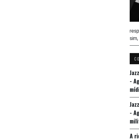
resp
sim
C
Jaz
- A
míd
Jaz
- A
mil
A r