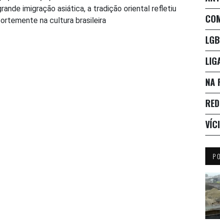
grande imigração asiática, a tradição oriental refletiu
CO
fortemente na cultura brasileira
LGB
LIG
NA 
RED
VÍC
P