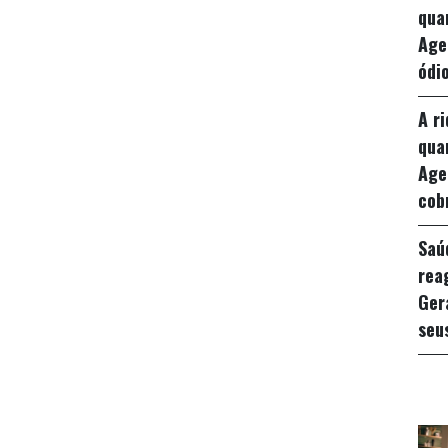
qua
Age
ódio
A r
qua
Age
cob
Saú
rea
Ger
seu