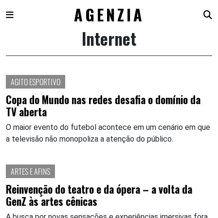
AGENZIA
Internet
Skip
to
content
AGITO ESPORTIVO
Copa do Mundo nas redes desafia o domínio da
TV aberta
O maior evento do futebol acontece em um cenário em que
a televisão não monopoliza a atenção do público.
ARTES E AFINS
Reinvenção do teatro e da ópera – a volta da
GenZ às artes cênicas
A busca por novas sensações e experiências imersivas fora