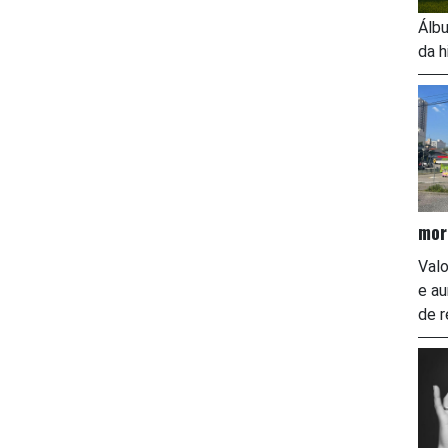
Álbu
da h
mor
Valo
e a
de r