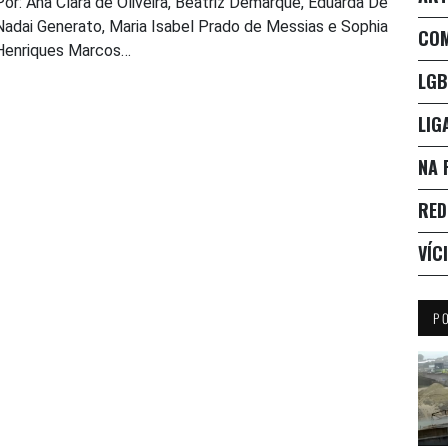
Por: Ana Clara de Oliveira, Beatriz Demarque, Eduarda De
Nadai Generato, Maria Isabel Prado de Messias e Sophia
CO
Henriques Marcos…
LGB
LIG
NA 
RED
VÍC
P