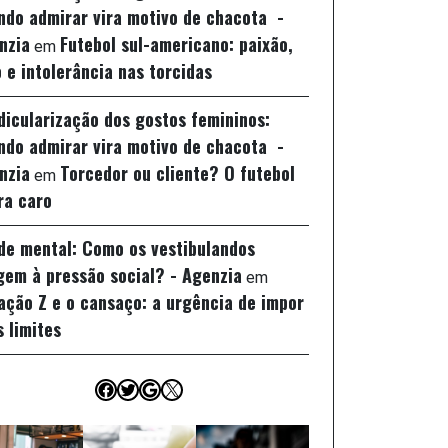
ndo admirar vira motivo de chacota -
nzia
Futebol sul-americano: paixão,
em
 e intolerância nas torcidas
idicularização dos gostos femininos:
ndo admirar vira motivo de chacota -
nzia
Torcedor ou cliente? O futebol
em
ra caro
de mental: Como os vestibulandos
gem à pressão social? - Agenzia
em
ação Z e o cansaço: a urgência de impor
s limites
Facebook
Twitter
Google
X