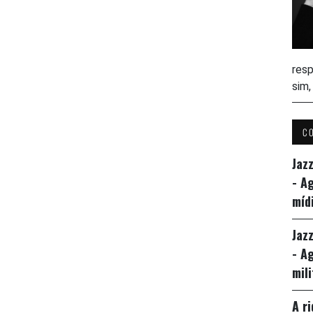
resp
sim
C
Jaz
- A
míd
Jaz
- A
mil
A r