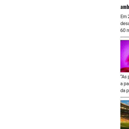
amb
Em 2
desa
60 m
“As 
a pa
da p