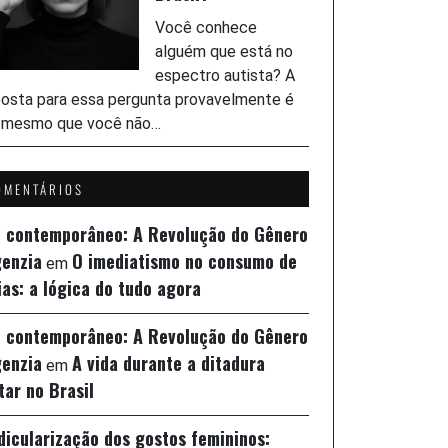
Você conhece
alguém que está no
espectro autista? A
osta para essa pergunta provavelmente é
, mesmo que você não…
OMENTÁRIOS
z contemporâneo: A Revolução do Gênero
genzia
O imediatismo no consumo de
em
ias: a lógica do tudo agora
z contemporâneo: A Revolução do Gênero
genzia
A vida durante a ditadura
em
itar no Brasil
idicularização dos gostos femininos: