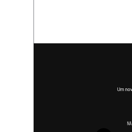
Um nov
NA