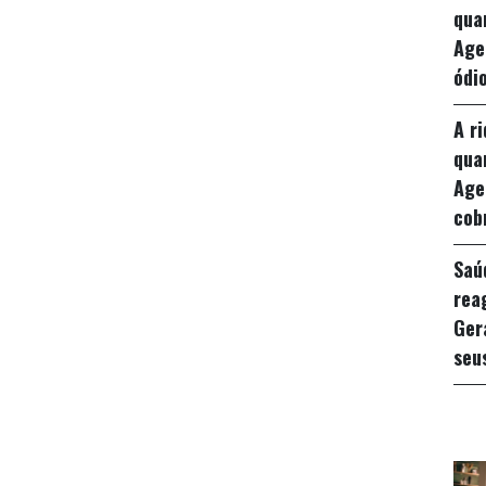
qua
Age
ódio
A r
qua
Age
cob
Saú
rea
Ger
seu