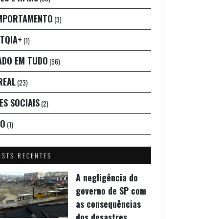
MPORTAMENTO
(3)
TQIA+
(1)
ADO EM TUDO
(56)
REAL
(23)
ES SOCIAIS
(2)
IO
(1)
OSTS RECENTES
A negligência do
governo de SP com
as consequências
dos desastres