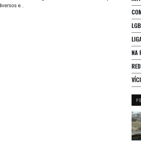
diversos e…
CO
LGB
LIG
NA 
RED
VÍC
P