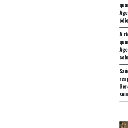
qua
Age
ódio
A r
qua
Age
cob
Saú
rea
Ger
seu