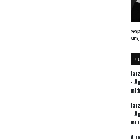
resp
sim
C
Jaz
- A
míd
Jaz
- A
mil
A r