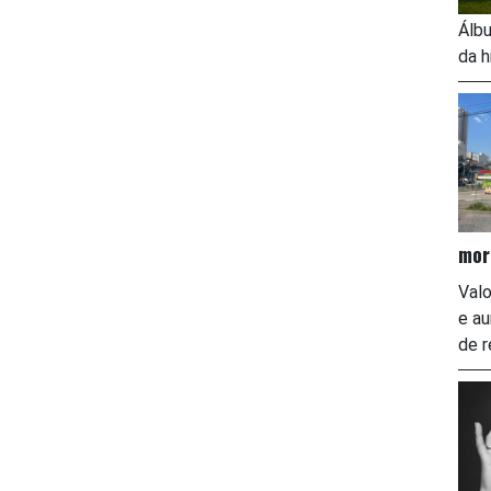
Álbu
da h
mor
Valo
e a
de r