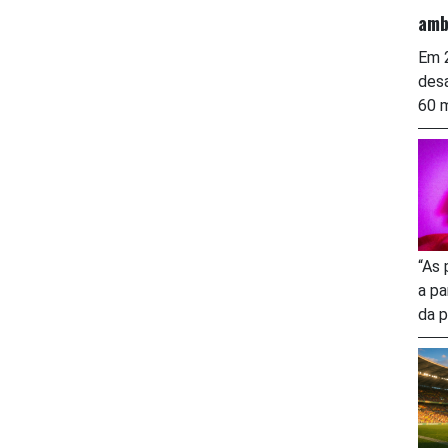
amb
Em 2
desa
60 m
“As 
a pa
da p