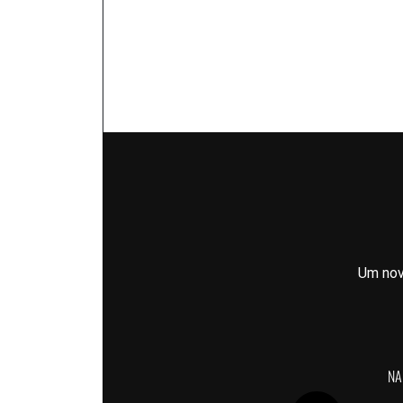
Um nov
NA