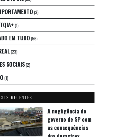
MPORTAMENTO
(3)
TQIA+
(1)
ADO EM TUDO
(56)
REAL
(23)
ES SOCIAIS
(2)
IO
(1)
OSTS RECENTES
A negligência do
governo de SP com
as consequências
dos desastres