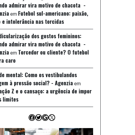
ndo admirar vira motivo de chacota -
nzia
Futebol sul-americano: paixão,
em
 e intolerância nas torcidas
idicularização dos gostos femininos:
ndo admirar vira motivo de chacota -
nzia
Torcedor ou cliente? O futebol
em
ra caro
de mental: Como os vestibulandos
gem à pressão social? - Agenzia
em
ação Z e o cansaço: a urgência de impor
s limites
Facebook
Twitter
Google
X