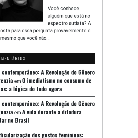
Você conhece
alguém que está no
espectro autista? A
osta para essa pergunta provavelmente é
, mesmo que você não…
OMENTÁRIOS
z contemporâneo: A Revolução do Gênero
genzia
O imediatismo no consumo de
em
ias: a lógica do tudo agora
z contemporâneo: A Revolução do Gênero
genzia
A vida durante a ditadura
em
itar no Brasil
idicularização dos gostos femininos: