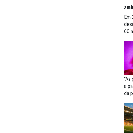
amb
Em 2
desa
60 m
“As 
a pa
da p