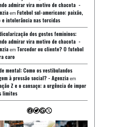
ndo admirar vira motivo de chacota -
nzia
Futebol sul-americano: paixão,
em
 e intolerância nas torcidas
idicularização dos gostos femininos:
ndo admirar vira motivo de chacota -
nzia
Torcedor ou cliente? O futebol
em
ra caro
de mental: Como os vestibulandos
gem à pressão social? - Agenzia
em
ação Z e o cansaço: a urgência de impor
s limites
Facebook
Twitter
Google
X