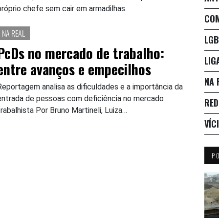
próprio chefe sem cair em armadilhas.
CO
NA REAL
LGB
PcDs no mercado de trabalho:
LIG
entre avanços e empecilhos
NA 
Reportagem analisa as dificuldades e a importância da
entrada de pessoas com deficiência no mercado
RED
trabalhista Por Bruno Martineli, Luiza…
VÍC
P