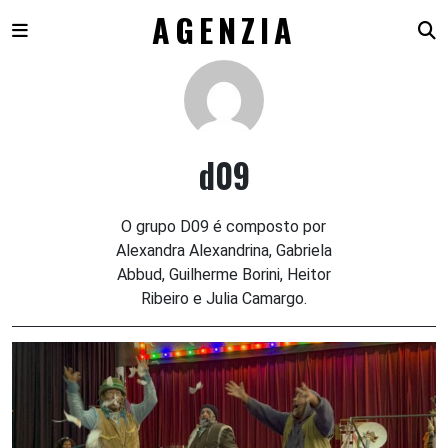
AGENZIA
Skip
to
content
d09
O grupo D09 é composto por
Alexandra Alexandrina, Gabriela
Abbud, Guilherme Borini, Heitor
Ribeiro e Julia Camargo.