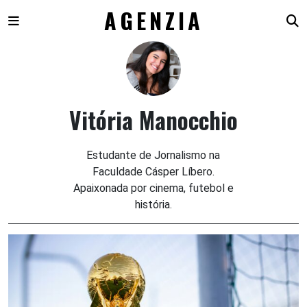
AGENZIA
Skip
to
content
Vitória Manocchio
Estudante de Jornalismo na
Faculdade Cásper Líbero.
Apaixonada por cinema, futebol e
história.